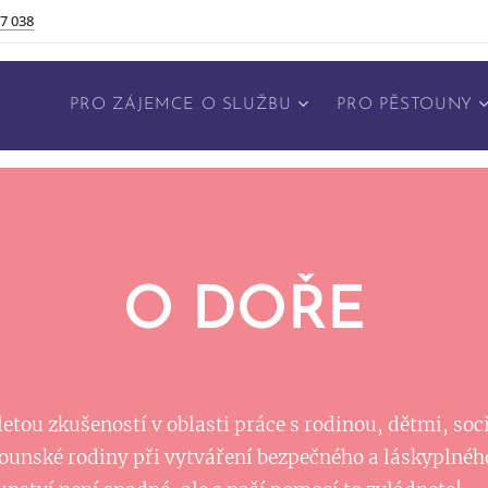
7 038
PRO ZÁJEMCE O SLUŽBU
PRO PĚSTOUNY
O DOŘE
etou zkušeností v oblasti práce s rodinou, dětmi, soc
unské rodiny při vytváření bezpečného a láskyplného 