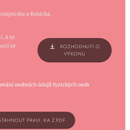
Šumperska a Konicka.
. A to
orii se
ROZHODNUTÍ O
VÝKONU
ování osobních údajů fyzických osob
STÁHNOUT PRAVI...KA Z.PDF