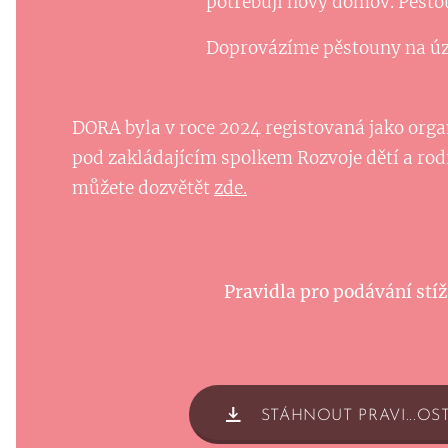
potřebují nový domov. Pěstou
Doprovázíme pěstouny na úz
DORA byla v roce 2024 registovaná jako orga
pod zakládajícím spolkem Rozvoje dětí a rodič
můžete dozvětět
zde.
Pravidla pro podávání stíž
STÁHNOUT PRAVI...OST