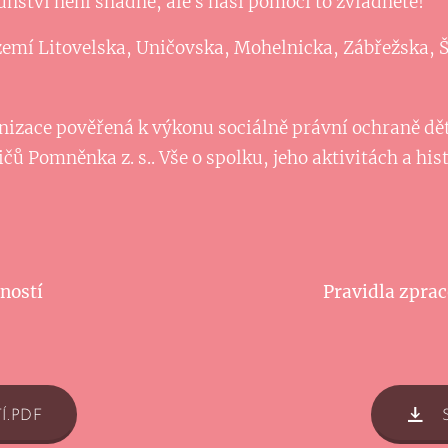
nství není snadné, ale s naší pomocí to zvládnete!
emí Litovelska, Uničovska, Mohelnicka, Zábřežska, 
nizace pověřená k výkonu sociálně právní ochraně dětí
ů Pomněnka z. s.. Vše o spolku, jeho aktivitách a hist
ností
Pravidla zprac
Í.PDF