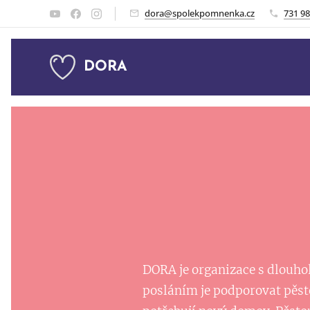
dora@spolekpomnenka.cz
731 98
DORA
DORA je organizace s dlouhol
posláním je podporovat pěsto