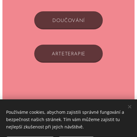
DOUČOVÁNÍ
ARTETERAPIE
Používáme cookies, abychom zajistili správné fungování a
DORA- doprovázení pěstounských rodin
bezpečnost našich stránek. Tím vám můžeme zajistit tu
Spolek Rozvoje dětí a rodičů Pomněnka z.s.
nejlepší zkušenost při jejich návštěvě.
Všechna práva vyhrazena 2025