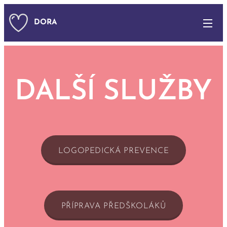
DORA
DALŠÍ SLUŽBY
LOGOPEDICKÁ PREVENCE
PŘÍPRAVA PŘEDŠKOLÁKŮ