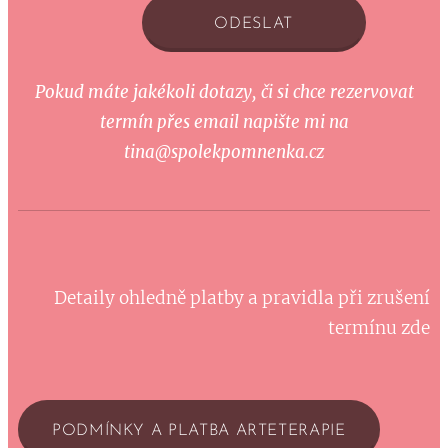
ODESLAT
Pokud máte jakékoli dotazy, či si chce rezervovat
termín přes email napište mi na
tina@spolekpomnenka.cz
Detaily ohledně platby a pravidla při zrušení
termínu zde
PODMÍNKY A PLATBA ARTETERAPIE